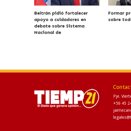
Beltrán pidió fortalecer
Formar pr
apoyo a cuidadores en
sobre tod
debate sobre Sistema
Nacional de
Contac
Pje. Vier
+56 45 2
jaimecan
legales@