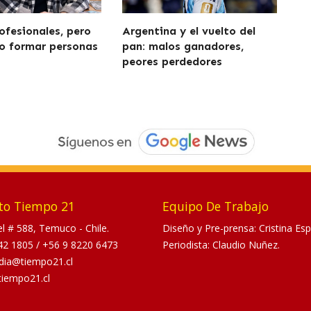
ofesionales, pero
Argentina y el vuelto del
o formar personas
pan: malos ganadores,
peores perdedores
to Tiempo 21
Equipo De Trabajo
tel # 588, Temuco - Chile.
Diseño y Pre-prensa: Cristina Esp
42 1805
/
+56 9 8220 6473
Periodista: Claudio Nuñez.
dia@tiempo21.cl
tiempo21.cl