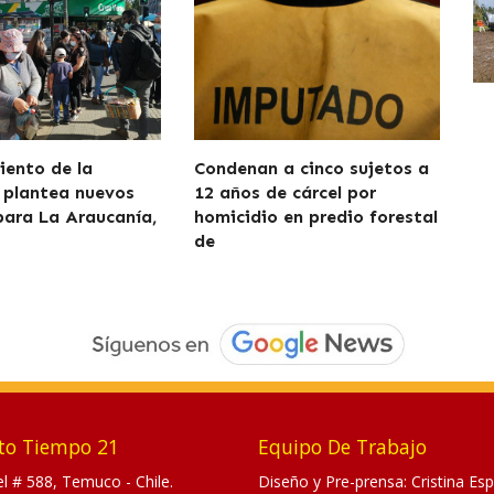
iento de la
Condenan a cinco sujetos a
 plantea nuevos
12 años de cárcel por
para La Araucanía,
homicidio en predio forestal
de
to Tiempo 21
Equipo De Trabajo
tel # 588, Temuco - Chile.
Diseño y Pre-prensa: Cristina Esp