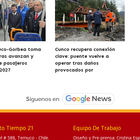
uco-Gorbea toma
Cunco recupera conexión
ras avanzan y
clave: puente vuelve a
de pasajeros
operar tras daños
2027
provocados por
to Tiempo 21
Equipo De Trabajo
tel # 588, Temuco - Chile.
Diseño y Pre-prensa: Cristina Esp