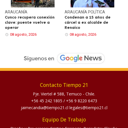
ARAUCANÍA
ARAUCANÍA
POLÍTICA
Cunco recupera conexión
Condenan a 15 años de
clave: puente vuelve a
cárcel a ex alcalde de
operar
Renaico
08 agosto, 2026
08 agosto, 2026
Contacto Tiempo 21
Pje. Viertel # 588, Temuco - Chile.
+56 45 242 1805
/
+56 9 8220 6473
jaimecandia@tiempo21.cl legales@tiempo21.cl
Equipo De Trabajo