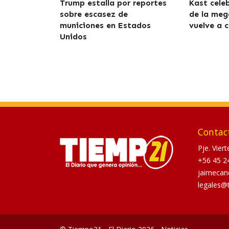
Trump estalla por reportes
Kast cele
sobre escasez de
de la meg
municiones en Estados
vuelve a c
Unidos
Contac
Pje. Vier
+56 45 2
jaimecan
legales@