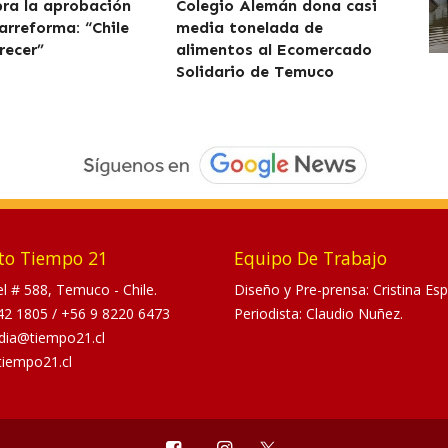
bra la aprobación
Colegio Alemán dona casi
arreforma: “Chile
media tonelada de
recer”
alimentos al Ecomercado
Solidario de Temuco
to Tiempo 21
Equipo De Trabajo
tel # 588, Temuco - Chile.
Diseño y Pre-prensa: Cristina Esp
42 1805
/
+56 9 8220 6473
Periodista: Claudio Nuñez.
dia@tiempo21.cl
tiempo21.cl