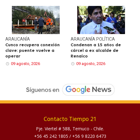
ARAUCANÍA
ARAUCANÍA
POLÍTICA
Cunco recupera conexión
Condenan a 15 años de
clave: puente vuelve a
cárcel a ex alcalde de
operar
Renaico
09 agosto, 2026
09 agosto, 2026
Contacto Tiempo 21
Pje. Viertel # 588, Temuco - Chile.
+56 45 242 1805
/
+56 9 8220 6473