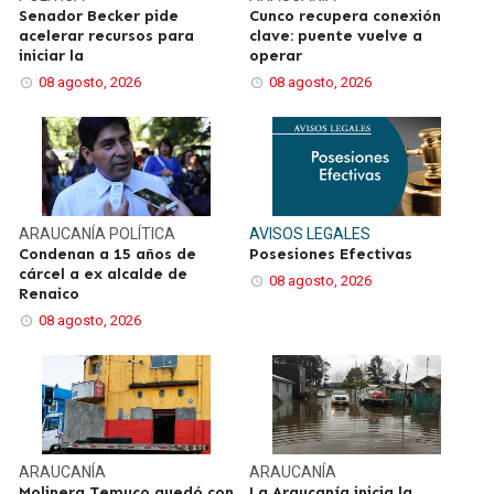
Senador Becker pide
Cunco recupera conexión
acelerar recursos para
clave: puente vuelve a
iniciar la
operar
08 agosto, 2026
08 agosto, 2026
ARAUCANÍA
POLÍTICA
AVISOS LEGALES
Condenan a 15 años de
Posesiones Efectivas
cárcel a ex alcalde de
08 agosto, 2026
Renaico
08 agosto, 2026
ARAUCANÍA
ARAUCANÍA
Molinera Temuco quedó con
La Araucanía inicia la