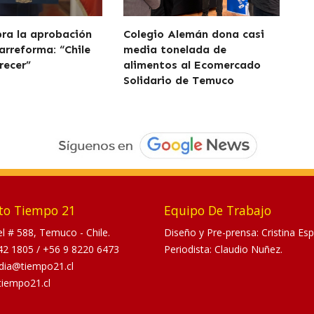
bra la aprobación
Colegio Alemán dona casi
arreforma: “Chile
media tonelada de
recer”
alimentos al Ecomercado
Solidario de Temuco
to Tiempo 21
Equipo De Trabajo
tel # 588, Temuco - Chile.
Diseño y Pre-prensa: Cristina Esp
42 1805
/
+56 9 8220 6473
Periodista: Claudio Nuñez.
dia@tiempo21.cl
tiempo21.cl