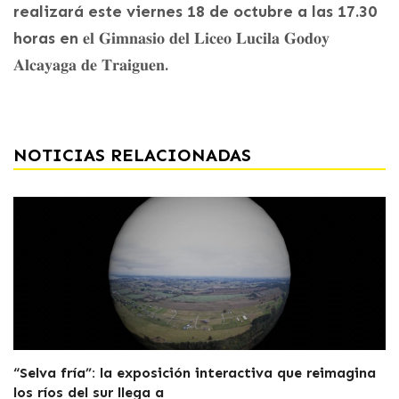
realizará este viernes 18 de octubre a las 17.30
horas en 𝐞𝐥 𝐆𝐢𝐦𝐧𝐚𝐬𝐢𝐨 𝐝𝐞𝐥 𝐋𝐢𝐜𝐞𝐨 𝐋𝐮𝐜𝐢𝐥𝐚 𝐆𝐨𝐝𝐨𝐲
𝐀𝐥𝐜𝐚𝐲𝐚𝐠𝐚 𝐝𝐞 𝐓𝐫𝐚𝐢𝐠𝐮𝐞𝐧.
NOTICIAS RELACIONADAS
“Selva fría”: la exposición interactiva que reimagina
los ríos del sur llega a