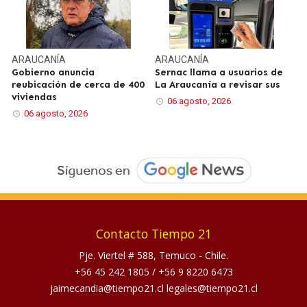
ARAUCANÍA
ARAUCANÍA
Gobierno anuncia
Sernac llama a usuarios de
reubicación de cerca de 400
La Araucanía a revisar sus
viviendas
06 agosto, 2026
06 agosto, 2026
Contacto Tiempo 21
Pje. Viertel # 588, Temuco - Chile.
+56 45 242 1805
/
+56 9 8220 6473
jaimecandia@tiempo21.cl legales@tiempo21.cl