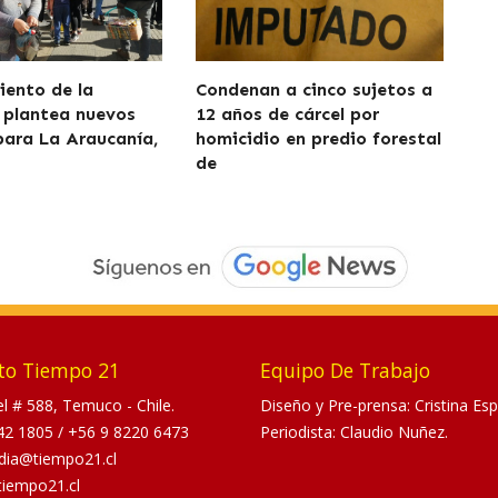
iento de la
Condenan a cinco sujetos a
 plantea nuevos
12 años de cárcel por
para La Araucanía,
homicidio en predio forestal
de
to Tiempo 21
Equipo De Trabajo
tel # 588, Temuco - Chile.
Diseño y Pre-prensa: Cristina Esp
42 1805
/
+56 9 8220 6473
Periodista: Claudio Nuñez.
dia@tiempo21.cl
tiempo21.cl