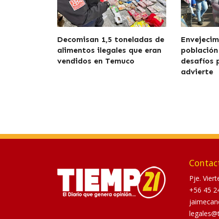
Decomisan 1,5 toneladas de
Envejecim
alimentos ilegales que eran
población
vendidos en Temuco
desafíos 
advierte
Contac
Pje. Vier
+56 45 2
jaimecan
legales@