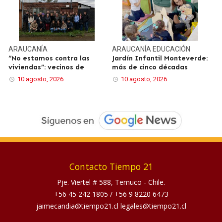
ARAUCANÍA
ARAUCANÍA
EDUCACIÓN
“No estamos contra las
Jardín Infantil Monteverde:
viviendas”: vecinos de
más de cinco décadas
10 agosto, 2026
10 agosto, 2026
Contacto Tiempo 21
Pje. Viertel # 588, Temuco - Chile.
+56 45 242 1805
/
+56 9 8220 6473
jaimecandia@tiempo21.cl legales@tiempo21.cl