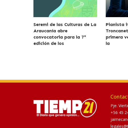
Seremi de las Culturas de La
Pianista 
Araucanía abre
Troncanett
convocatoria para la 7ª
primera v
edición de los
la
Contac
Pje. Vier
+56 45 2
jaimecan
legales@