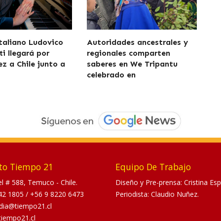
italiano Ludovico
Autoridades ancestrales y
i llegará por
regionales comparten
ez a Chile junto a
saberes en We Tripantu
celebrado en
to Tiempo 21
Equipo De Trabajo
tel # 588, Temuco - Chile.
Diseño y Pre-prensa: Cristina Esp
42 1805
/
+56 9 8220 6473
Periodista: Claudio Nuñez.
dia@tiempo21.cl
tiempo21.cl