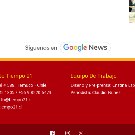
to Tiempo 21
Equipo De Trabajo
tel # 588, Temuco - Chile.
Diseño y Pre-prensa: Cristina Esp
42 1805
/
+56 9 8220 6473
Periodista: Claudio Nuñez.
dia@tiempo21.cl
tiempo21.cl