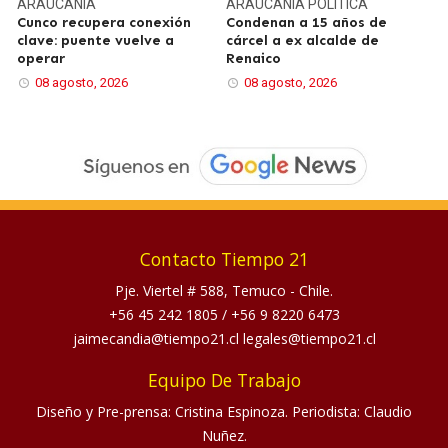
ARAUCANÍA
ARAUCANÍA
POLÍTICA
Cunco recupera conexión
Condenan a 15 años de
clave: puente vuelve a
cárcel a ex alcalde de
operar
Renaico
08 agosto, 2026
08 agosto, 2026
Contacto Tiempo 21
Pje. Viertel # 588, Temuco - Chile.
+56 45 242 1805
/
+56 9 8220 6473
jaimecandia@tiempo21.cl legales@tiempo21.cl
Equipo De Trabajo
Diseño y Pre-prensa: Cristina Espinoza. Periodista: Claudio
Nuñez.