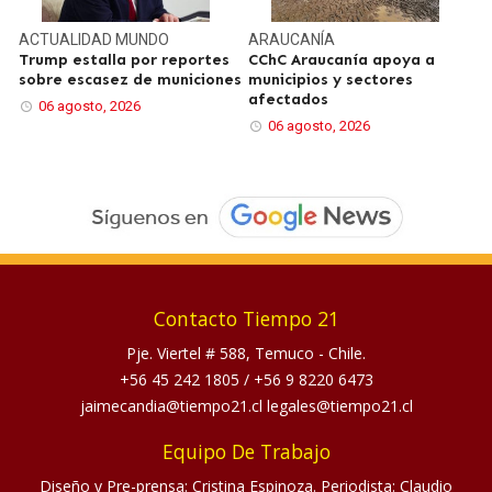
ACTUALIDAD
MUNDO
ARAUCANÍA
Trump estalla por reportes
CChC Araucanía apoya a
sobre escasez de municiones
municipios y sectores
afectados
06 agosto, 2026
06 agosto, 2026
Contacto Tiempo 21
Pje. Viertel # 588, Temuco - Chile.
+56 45 242 1805
/
+56 9 8220 6473
jaimecandia@tiempo21.cl legales@tiempo21.cl
Equipo De Trabajo
Diseño y Pre-prensa: Cristina Espinoza. Periodista: Claudio