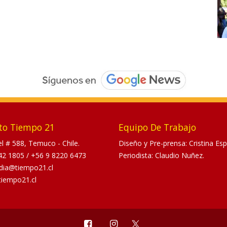
to Tiempo 21
Equipo De Trabajo
tel # 588, Temuco - Chile.
Diseño y Pre-prensa: Cristina Esp
42 1805
/
+56 9 8220 6473
Periodista: Claudio Nuñez.
dia@tiempo21.cl
tiempo21.cl