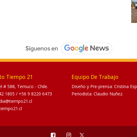
to Tiempo 21
Equipo De Trabajo
tel # 588, Temuco - Chile.
Diseño y Pre-prensa: Cristina Esp
42 1805
/
+56 9 8220 6473
Periodista: Claudio Nuñez.
dia@tiempo21.cl
tiempo21.cl