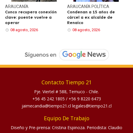
ARAUCANÍA
ARAUCANÍA
POLÍTICA
Cunco recupera conexión
Condenan a 15 años de
clave: puente vuelve a
cárcel a ex alcalde de
operar
Renaico
08 agosto, 2026
08 agosto, 2026
Contacto Tiempo 21
Pje. Viertel # 588, Temuco - Chile.
+56 45 242 1805
/
+56 9 8220 6473
jaimecandia@tiempo21.cl legales@tiempo21.cl
Equipo De Trabajo
Diseño y Pre-prensa: Cristina Espinoza. Periodista: Claudio