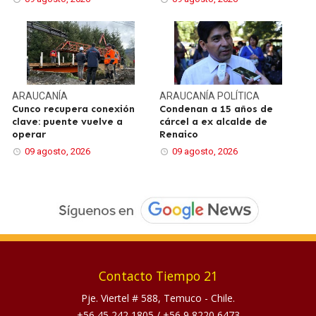
ARAUCANÍA
ARAUCANÍA
POLÍTICA
Cunco recupera conexión
Condenan a 15 años de
clave: puente vuelve a
cárcel a ex alcalde de
operar
Renaico
09 agosto, 2026
09 agosto, 2026
Contacto Tiempo 21
Pje. Viertel # 588, Temuco - Chile.
+56 45 242 1805
/
+56 9 8220 6473