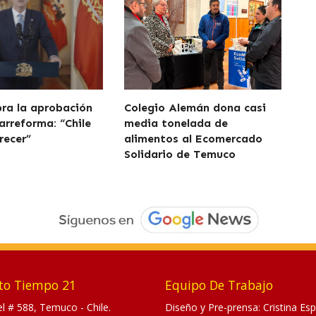
bra la aprobación
Colegio Alemán dona casi
arreforma: “Chile
media tonelada de
recer”
alimentos al Ecomercado
Solidario de Temuco
to Tiempo 21
Equipo De Trabajo
tel # 588, Temuco - Chile.
Diseño y Pre-prensa: Cristina Esp