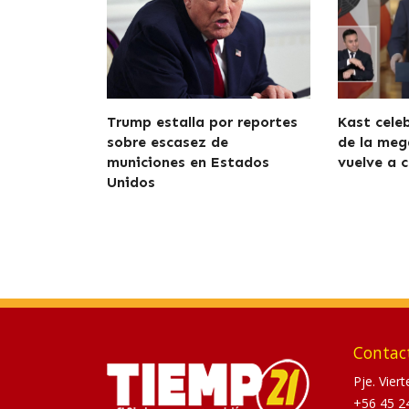
Trump estalla por reportes
Kast cele
sobre escasez de
de la meg
municiones en Estados
vuelve a c
Unidos
Contac
Pje. Vier
+56 45 2