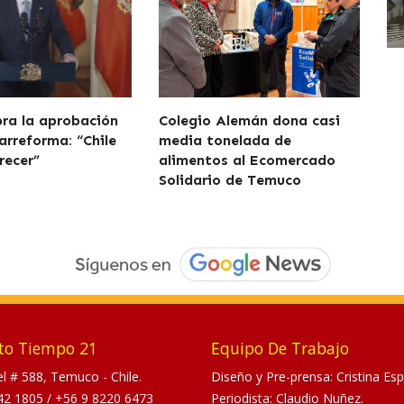
bra la aprobación
Colegio Alemán dona casi
arreforma: “Chile
media tonelada de
recer”
alimentos al Ecomercado
Solidario de Temuco
to Tiempo 21
Equipo De Trabajo
tel # 588, Temuco - Chile.
Diseño y Pre-prensa: Cristina Esp
42 1805
/
+56 9 8220 6473
Periodista: Claudio Nuñez.