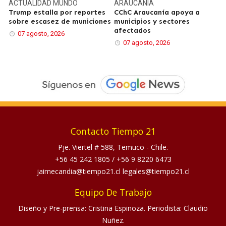
ACTUALIDAD
MUNDO
ARAUCANÍA
Trump estalla por reportes
CChC Araucanía apoya a
sobre escasez de municiones
municipios y sectores
afectados
07 agosto, 2026
07 agosto, 2026
Contacto Tiempo 21
Pje. Viertel # 588, Temuco - Chile.
+56 45 242 1805
/
+56 9 8220 6473
jaimecandia@tiempo21.cl legales@tiempo21.cl
Equipo De Trabajo
Diseño y Pre-prensa: Cristina Espinoza. Periodista: Claudio
Nuñez.