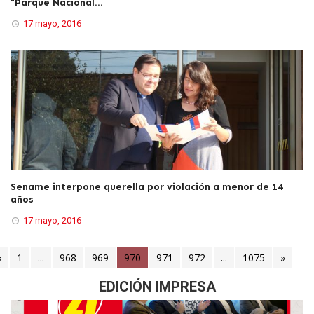
"Parque Nacional...
17 mayo, 2016
Sename interpone querella por violación a menor de 14
años
17 mayo, 2016
«
1
...
968
969
970
(current)
971
972
...
1075
»
EDICIÓN IMPRESA