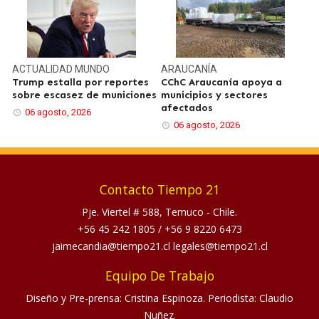
ACTUALIDAD
MUNDO
ARAUCANÍA
Trump estalla por reportes
CChC Araucanía apoya a
sobre escasez de municiones
municipios y sectores
afectados
06 agosto, 2026
06 agosto, 2026
Contacto Tiempo 21
Pje. Viertel # 588, Temuco - Chile.
+56 45 242 1805
/
+56 9 8220 6473
jaimecandia@tiempo21.cl legales@tiempo21.cl
Equipo De Trabajo
Diseño y Pre-prensa: Cristina Espinoza. Periodista: Claudio
Nuñez.