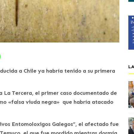
L
ducida a Chile ya habría tenido a su primera
na La Tercera, el primer caso documentado de
mo «falsa viuda negra» que habría atacado
uivos Entomoloxigos Galegos”, el afectado fue
 Temuco, el que fue mordido mientras dormía,