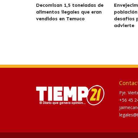
Decomisan 1,5 toneladas de
Envejecim
alimentos ilegales que eran
población
vendidos en Temuco
desafíos 
advierte
Contac
Pje. Vier
+56 45 2
jaimecan
legales@