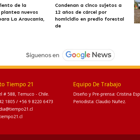
iento de la
Condenan a cinco sujetos a
 plantea nuevos
12 años de cárcel por
para La Araucanía,
homicidio en predio forestal
de
to Tiempo 21
Equipo De Trabajo
tel # 588, Temuco - Chile.
Diseño y Pre-prensa: Cristina Esp
42 1805
/
+56 9 8220 6473
Periodista: Claudio Nuñez.
dia@tiempo21.cl
tiempo21.cl