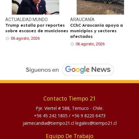
ACTUALIDAD
MUNDO
ARAUCANÍA
Trump estalla por reportes
CChC Araucanía apoya a
sobre escasez de municiones
municipios y sectores
afectados
06 agosto, 2026
06 agosto, 2026
Contacto Tiempo 21
Pje. Viertel # 588, Temuco - Chile.
+56 45 242 1805
/
+56 9 8220 6473
jaimecandia@tiempo21.cl legales@tiempo21.cl
Equipo De Trabajo