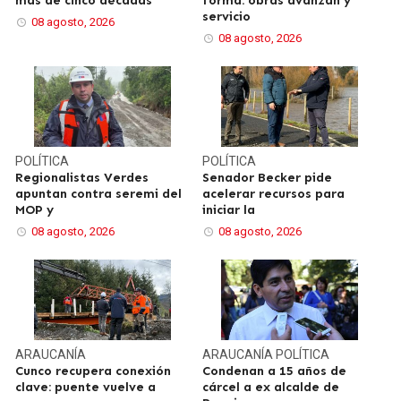
más de cinco décadas
forma: obras avanzan y
servicio
08 agosto, 2026
08 agosto, 2026
POLÍTICA
POLÍTICA
Regionalistas Verdes
Senador Becker pide
apuntan contra seremi del
acelerar recursos para
MOP y
iniciar la
08 agosto, 2026
08 agosto, 2026
ARAUCANÍA
ARAUCANÍA
POLÍTICA
Cunco recupera conexión
Condenan a 15 años de
clave: puente vuelve a
cárcel a ex alcalde de