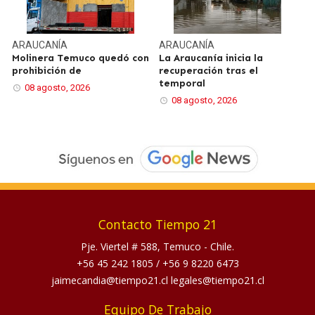
ARAUCANÍA
ARAUCANÍA
Molinera Temuco quedó con
La Araucanía inicia la
prohibición de
recuperación tras el
temporal
08 agosto, 2026
08 agosto, 2026
Contacto Tiempo 21
Pje. Viertel # 588, Temuco - Chile.
+56 45 242 1805
/
+56 9 8220 6473
jaimecandia@tiempo21.cl legales@tiempo21.cl
Equipo De Trabajo