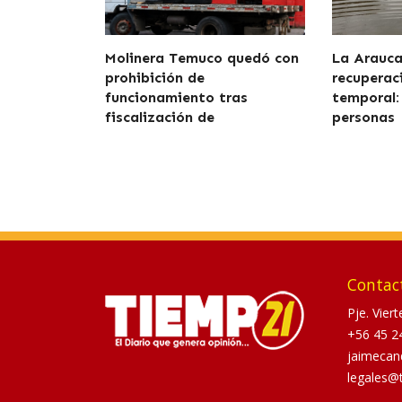
Molinera Temuco quedó con
La Araucan
prohibición de
recuperaci
funcionamiento tras
temporal:
fiscalización de
personas
Contac
Pje. Vier
+56 45 2
jaimecan
legales@