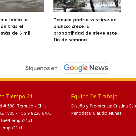
ía inicia la
Temuco podría vestirse de
ón tras el
blanco: crece la
 más de 5 mil
probabilidad de nieve este
fin de semana
to Tiempo 21
Equipo De Trabajo
tel # 588, Temuco - Chile.
Diseño y Pre-prensa: Cristina Esp
42 1805
/
+56 9 8220 6473
Periodista: Claudio Nuñez.
dia@tiempo21.cl
tiempo21.cl