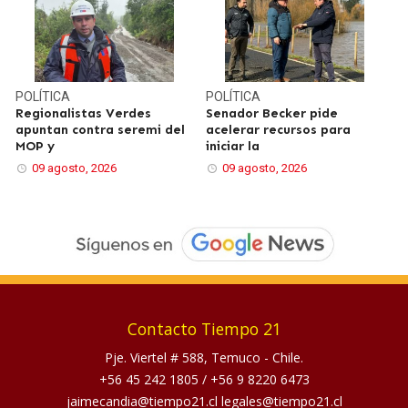
POLÍTICA
POLÍTICA
Regionalistas Verdes
Senador Becker pide
apuntan contra seremi del
acelerar recursos para
MOP y
iniciar la
09 agosto, 2026
09 agosto, 2026
Contacto Tiempo 21
Pje. Viertel # 588, Temuco - Chile.
+56 45 242 1805
/
+56 9 8220 6473
jaimecandia@tiempo21.cl legales@tiempo21.cl