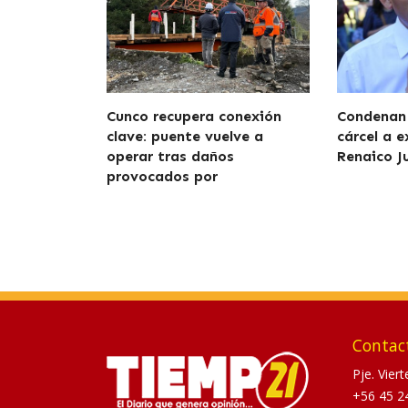
Cunco recupera conexión
Condenan 
clave: puente vuelve a
cárcel a e
operar tras daños
Renaico J
provocados por
Contac
Pje. Vier
+56 45 2