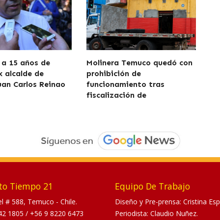
a 15 años de
Molinera Temuco quedó con
x alcalde de
prohibición de
uan Carlos Reinao
funcionamiento tras
fiscalización de
to Tiempo 21
Equipo De Trabajo
tel # 588, Temuco - Chile.
Diseño y Pre-prensa: Cristina Esp
42 1805
/
+56 9 8220 6473
Periodista: Claudio Nuñez.