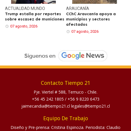
ACTUALIDAD
MUNDO
ARAUCANÍA
Trump estalla por reportes
CChC Araucanía apoya a
sobre escasez de municiones
municipios y sectores
afectados
07 agosto, 2026
07 agosto, 2026
Contacto Tiempo 21
Pje. Viertel # 588, Temuco - Chile.
+56 45 242 1805
/
+56 9 8220 6473
jaimecandia@tiempo21.cl legales@tiempo21.cl
Equipo De Trabajo
Diseño y Pre-prensa: Cristina Espinoza. Periodista: Claudio