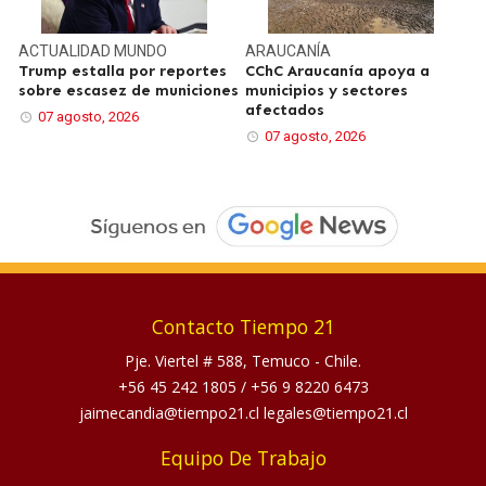
ACTUALIDAD
MUNDO
ARAUCANÍA
Trump estalla por reportes
CChC Araucanía apoya a
sobre escasez de municiones
municipios y sectores
afectados
07 agosto, 2026
07 agosto, 2026
Contacto Tiempo 21
Pje. Viertel # 588, Temuco - Chile.
+56 45 242 1805
/
+56 9 8220 6473
jaimecandia@tiempo21.cl legales@tiempo21.cl
Equipo De Trabajo