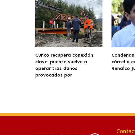
Cunco recupera conexión
Condenan 
clave: puente vuelve a
cárcel a e
operar tras daños
Renaico J
provocados por
Contac