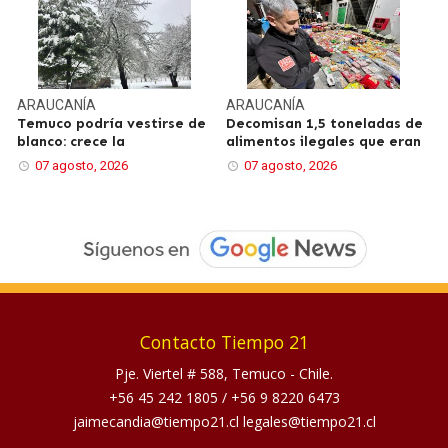
ARAUCANÍA
ARAUCANÍA
Temuco podría vestirse de
Decomisan 1,5 toneladas de
blanco: crece la
alimentos ilegales que eran
07 agosto, 2026
07 agosto, 2026
Contacto Tiempo 21
Pje. Viertel # 588, Temuco - Chile.
+56 45 242 1805
/
+56 9 8220 6473
jaimecandia@tiempo21.cl legales@tiempo21.cl