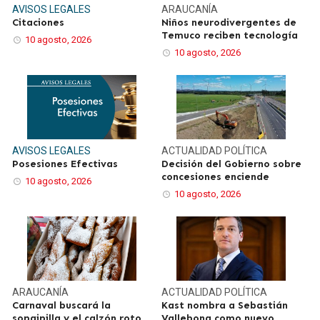
AVISOS LEGALES
ARAUCANÍA
Citaciones
Niños neurodivergentes de
Temuco reciben tecnología
10 agosto, 2026
10 agosto, 2026
AVISOS LEGALES
ACTUALIDAD
POLÍTICA
Posesiones Efectivas
Decisión del Gobierno sobre
concesiones enciende
10 agosto, 2026
10 agosto, 2026
ARAUCANÍA
ACTUALIDAD
POLÍTICA
Carnaval buscará la
Kast nombra a Sebastián
sopaipilla y el calzón roto
Vallebona como nuevo