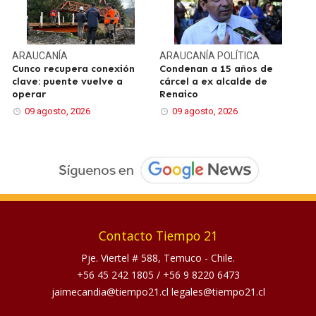
ARAUCANÍA
ARAUCANÍA
POLÍTICA
Cunco recupera conexión
Condenan a 15 años de
clave: puente vuelve a
cárcel a ex alcalde de
operar
Renaico
09 agosto, 2026
09 agosto, 2026
Contacto Tiempo 21
Pje. Viertel # 588, Temuco - Chile.
+56 45 242 1805
/
+56 9 8220 6473
jaimecandia@tiempo21.cl legales@tiempo21.cl