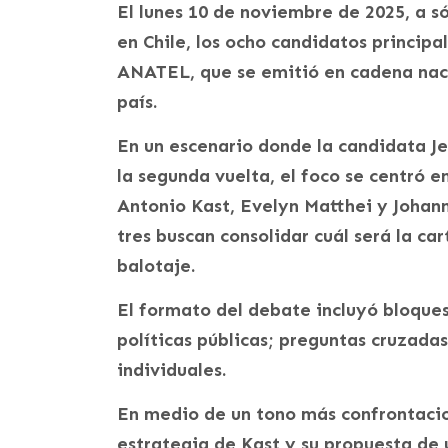
El lunes 10 de noviembre de 2025, a só
en Chile, los ocho candidatos principa
ANATEL, que se emitió en cadena nacio
país.
En un escenario donde la candidata Je
la segunda vuelta, el foco se centró e
Antonio Kast, Evelyn Matthei y Johann
tres buscan consolidar cuál será la ca
balotaje.
El formato del debate incluyó bloque
políticas públicas; preguntas cruzada
individuales.
En medio de un tono más confrontacion
estrategia de Kast y su propuesta de