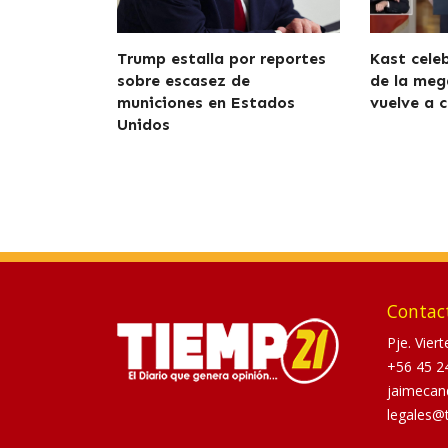
Trump estalla por reportes
Kast cele
sobre escasez de
de la meg
municiones en Estados
vuelve a c
Unidos
Contac
Pje. Vier
+56 45 2
jaimecan
legales@