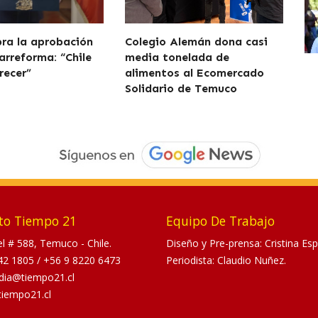
bra la aprobación
Colegio Alemán dona casi
arreforma: “Chile
media tonelada de
recer”
alimentos al Ecomercado
Solidario de Temuco
to Tiempo 21
Equipo De Trabajo
tel # 588, Temuco - Chile.
Diseño y Pre-prensa: Cristina Esp
42 1805
/
+56 9 8220 6473
Periodista: Claudio Nuñez.
dia@tiempo21.cl
tiempo21.cl