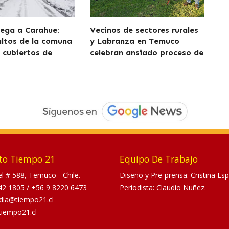
lega a Carahue:
Vecinos de sectores rurales
altos de la comuna
y Labranza en Temuco
cubiertos de
celebran ansiado proceso de
to Tiempo 21
Equipo De Trabajo
tel # 588, Temuco - Chile.
Diseño y Pre-prensa: Cristina Esp
42 1805
/
+56 9 8220 6473
Periodista: Claudio Nuñez.
dia@tiempo21.cl
tiempo21.cl