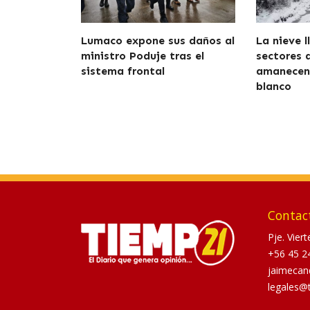
Lumaco expone sus daños al
La nieve l
ministro Poduje tras el
sectores 
sistema frontal
amanecen 
blanco
Contac
Pje. Vier
+56 45 2
jaimecan
legales@