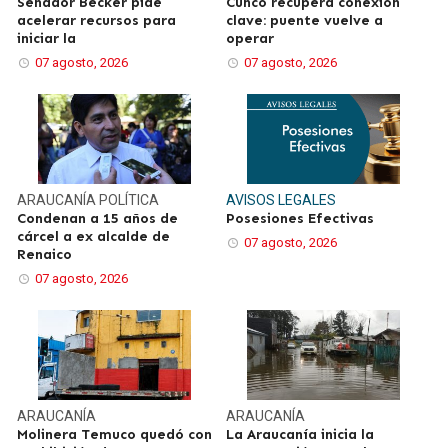
Senador Becker pide
Cunco recupera conexión
acelerar recursos para
clave: puente vuelve a
iniciar la
operar
07 agosto, 2026
07 agosto, 2026
ARAUCANÍA
POLÍTICA
AVISOS LEGALES
Condenan a 15 años de
Posesiones Efectivas
cárcel a ex alcalde de
07 agosto, 2026
Renaico
07 agosto, 2026
ARAUCANÍA
ARAUCANÍA
Molinera Temuco quedó con
La Araucanía inicia la