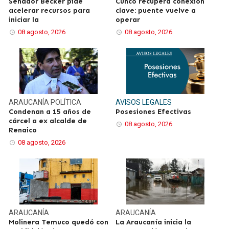
Senador Becker pide
Cunco recupera conexión
acelerar recursos para
clave: puente vuelve a
iniciar la
operar
08 agosto, 2026
08 agosto, 2026
ARAUCANÍA
POLÍTICA
AVISOS LEGALES
Condenan a 15 años de
Posesiones Efectivas
cárcel a ex alcalde de
08 agosto, 2026
Renaico
08 agosto, 2026
ARAUCANÍA
ARAUCANÍA
Molinera Temuco quedó con
La Araucanía inicia la