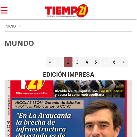
☰
INICIO
MUNDO
«
1
2
(current)
3
4
5
...
6
»
EDICIÓN IMPRESA