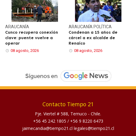
ARAUCANÍA
ARAUCANÍA
POLÍTICA
Cunco recupera conexión
Condenan a 15 años de
clave: puente vuelve a
cárcel a ex alcalde de
operar
Renaico
08 agosto, 2026
08 agosto, 2026
Contacto Tiempo 21
Pje. Viertel # 588, Temuco - Chile.
+56 45 242 1805
/
+56 9 8220 6473
jaimecandia@tiempo21.cl legales@tiempo21.cl