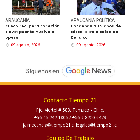
ARAUCANÍA
ARAUCANÍA
POLÍTICA
Cunco recupera conexión
Condenan a 15 años de
clave: puente vuelve a
cárcel a ex alcalde de
operar
Renaico
09 agosto, 2026
09 agosto, 2026
Contacto Tiempo 21
Pje. Viertel # 588, Temuco - Chile.
+56 45 242 1805
/
+56 9 8220 6473
jaimecandia@tiempo21.cl legales@tiempo21.cl
Equipo De Trabajo