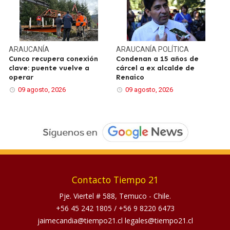
ARAUCANÍA
ARAUCANÍA
POLÍTICA
Cunco recupera conexión
Condenan a 15 años de
clave: puente vuelve a
cárcel a ex alcalde de
operar
Renaico
09 agosto, 2026
09 agosto, 2026
Contacto Tiempo 21
Pje. Viertel # 588, Temuco - Chile.
+56 45 242 1805
/
+56 9 8220 6473
jaimecandia@tiempo21.cl legales@tiempo21.cl