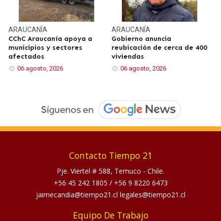
ARAUCANÍA
ARAUCANÍA
CChC Araucanía apoya a
Gobierno anuncia
municipios y sectores
reubicación de cerca de 400
afectados
viviendas
06 agosto, 2026
06 agosto, 2026
Contacto Tiempo 21
Pje. Viertel # 588, Temuco - Chile.
+56 45 242 1805
/
+56 9 8220 6473
jaimecandia@tiempo21.cl legales@tiempo21.cl
Equipo De Trabajo