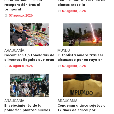
La Araucanía inicia la
Temuco podría vestirse de
recuperación tras el
blanco: crece la
temporal
07 agosto, 2026
07 agosto, 2026
ARAUCANÍA
MUNDO
Decomisan 1,5 toneladas de
Futbolista muere tras ser
alimentos ilegales que eran
alcanzado por un rayo en
07 agosto, 2026
07 agosto, 2026
ARAUCANÍA
ARAUCANÍA
Envejecimiento de la
Condenan a cinco sujetos a
población plantea nuevos
12 años de cárcel por