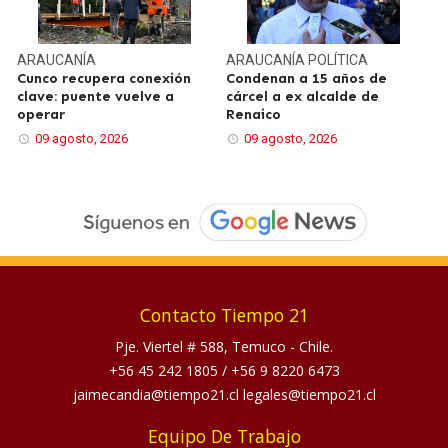
ARAUCANÍA
ARAUCANÍA
POLÍTICA
Cunco recupera conexión
Condenan a 15 años de
clave: puente vuelve a
cárcel a ex alcalde de
operar
Renaico
09 agosto, 2026
09 agosto, 2026
Contacto Tiempo 21
Pje. Viertel # 588, Temuco - Chile.
+56 45 242 1805
/
+56 9 8220 6473
jaimecandia@tiempo21.cl legales@tiempo21.cl
Equipo De Trabajo