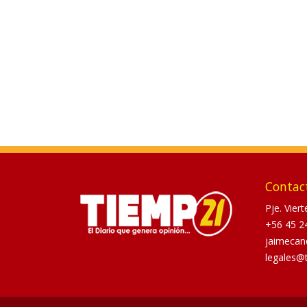
Contac
Pje. Vier
+56 45 2
jaimecan
legales@