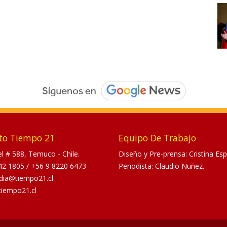
to Tiempo 21
Equipo De Trabajo
tel # 588, Temuco - Chile.
Diseño y Pre-prensa: Cristina Esp
42 1805
/
+56 9 8220 6473
Periodista: Claudio Nuñez.
dia@tiempo21.cl
tiempo21.cl