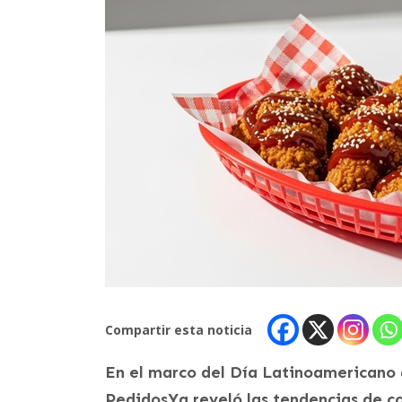
Compartir esta noticia
En el marco del Día Latinoamericano de
PedidosYa reveló las tendencias de c