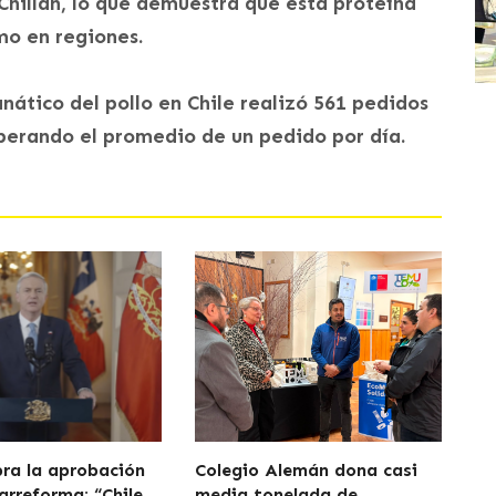
Chillán, lo que demuestra que esta proteína
mo en regiones.
nático del pollo en Chile realizó 561 pedidos
uperando el promedio de un pedido por día.
bra la aprobación
Colegio Alemán dona casi
arreforma: “Chile
media tonelada de